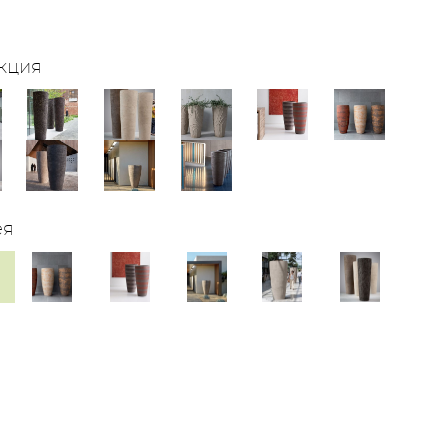
кция
ея