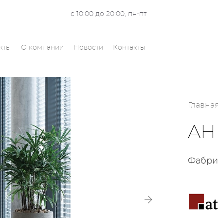
с 10:00 до 20:00, пн-пт
кты
О компании
Новости
Контакты
Главна
AH
Фабри