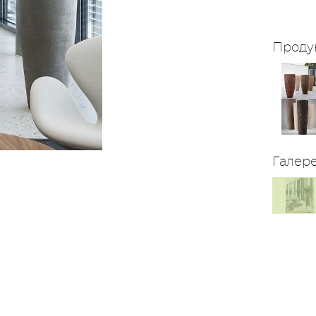
Проду
Галер