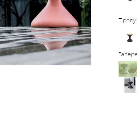
Проду
Галер