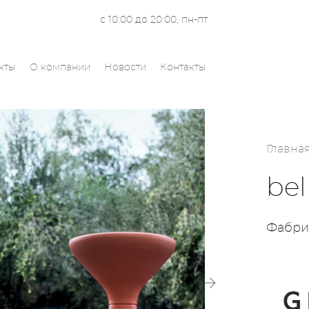
с 10:00 до 20:00, пн-пт
кты
О компании
Новости
Контакты
Главна
bel
Фабри