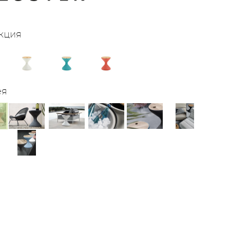
кция
ея