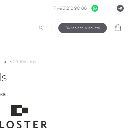
+7 495 212 90 86
Вызов специалиста
я
Коллекции
ls
ка