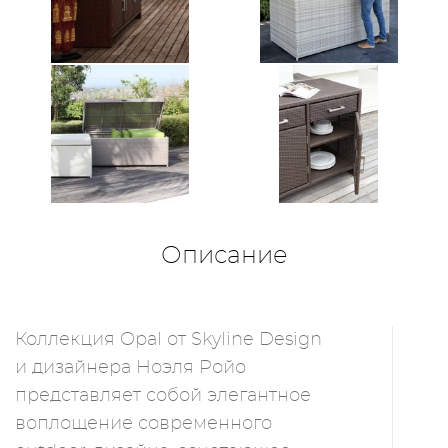
Описание
Коллекция Opal от Skyline Design
и дизайнера Ноэля Ройо
представляет собой элегантное
воплощение современного