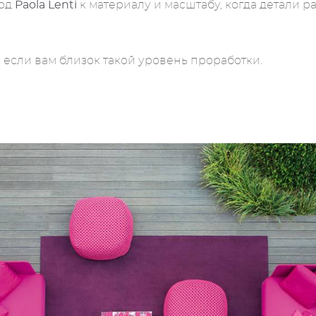
ход
Paola Lenti
к материалу и масштабу, когда детали 
, если вам близок такой уровень проработки.