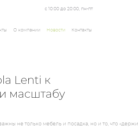
с 10:00 до 20:00, пн-пт
кты
О компании
Новости
Контакты
a Lenti к
 и масштабу
важны не только мебель и посадка, но и то, что «держ