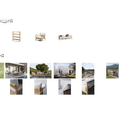
кция
ея