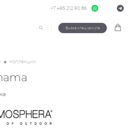
+7 495 212 90 86
Вызов специалиста
я
Коллекции
nama
ка