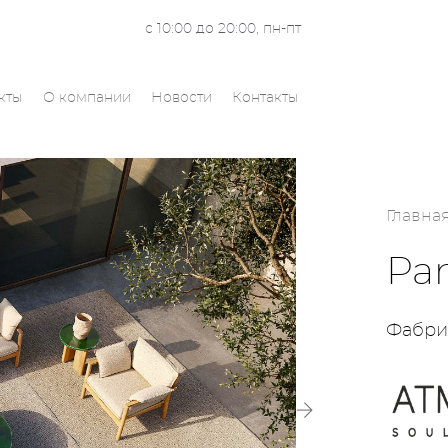
с 10:00 до 20:00, пн-пт
кты
О компании
Новости
Контакты
Главна
Pa
Фабри