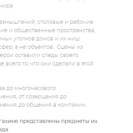
мира.
размышлений, столовые и рабочие
ие и общественные пространства,
мных уголков домов и их ниш:
сфер, а не объектов. Сцены из
герои оставили следы своего
е всего то, что они сделали в этой
ва до многочасового
чения, от созерцания до
инения до общения в компании.
газине представлены предметы из
нда
.