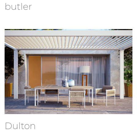
butler
Dulton