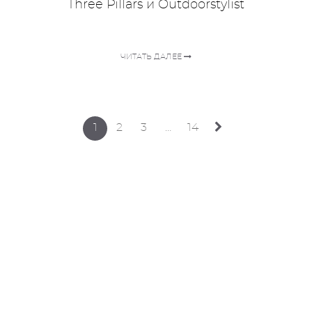
Three Pillars и Outdoorstylist
ЧИТАТЬ ДАЛЕЕ
1
2
3
…
14