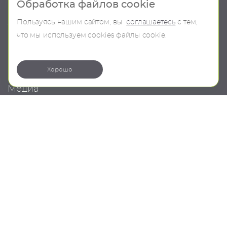
Шоу-рум
Продукция
Обработка файлов cookie
Пользуясь нашим сайтом, вы
соглашаетесь
с тем,
О компании
В наличии
что мы используем сookies файлы cookie.
Контакты
Бренды
Коллекции
Хорошо
Медиа
Проекты
Новости