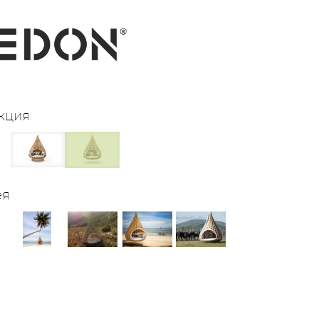
кция
ея