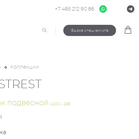
+7 495 212 90 86
Вызов специалиста
я
Коллекции
STREST
к подвесной
ø200 x 268
з
ка