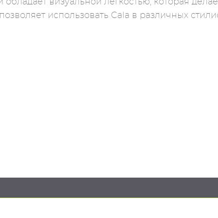
 и обладает визуальной легкостью, которая дел
позволяет использовать Cala в различных стилис
кция
Медиа