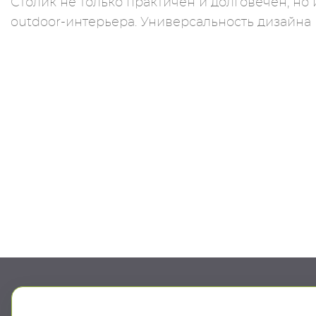
Столик не только практичен и долговечен, но
outdoor-интерьера. Универсальность дизайна 
Шоу-рум
Проду