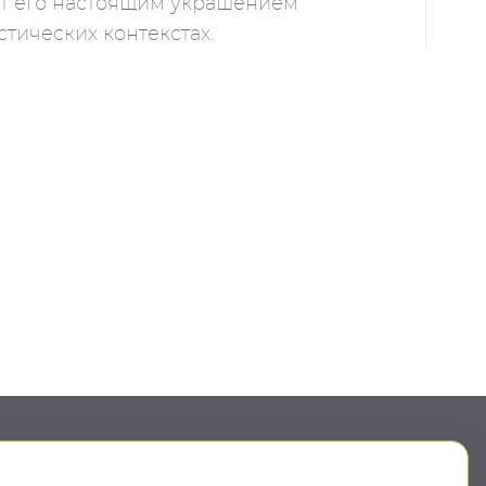
ает его настоящим украшением
тических контекстах.