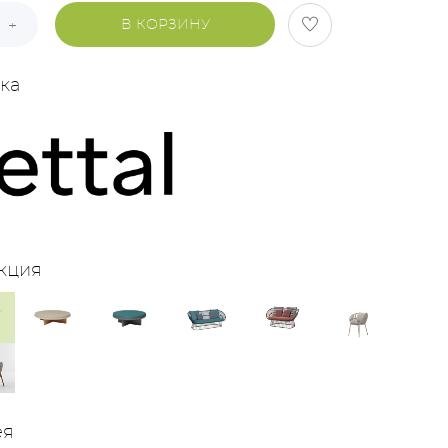
В КОРЗИНУ
ка
кция
ея