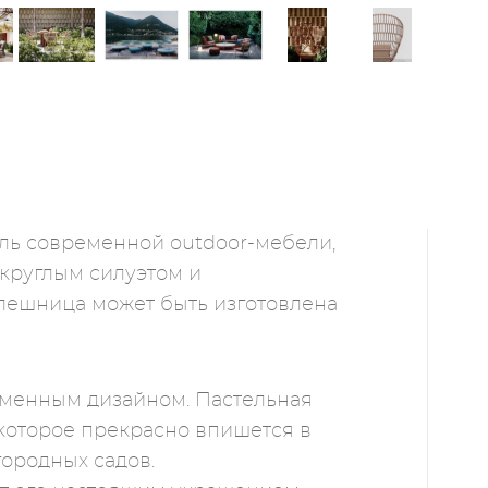
тель современной outdoor-мебели,
 круглым силуэтом и
лешница может быть изготовлена
еменным дизайном. Пастельная
 которое прекрасно впишется в
городных садов.