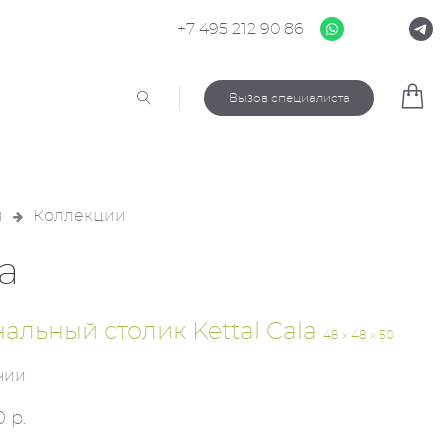
+7 495 212 90 86
Вызов специалиста
я
Коллекции
a
альный столик Kettal Cala
48 x 48 x 50
чии
 р.