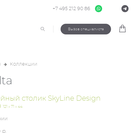
+7 495 212 90 86
Вызов специалиста
я
Коллекции
lta
йный столик SkyLine Design
a
121 x 71 x 44
чии
 р.