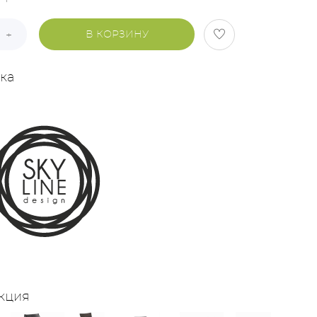
В КОРЗИНУ
ка
кция