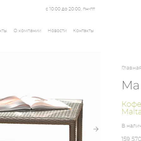
с 10:00 до 20:00, пн-пт
кты
О компании
Новости
Контакты
Главна
Ma
Кофе
Malt
В нали
159 570