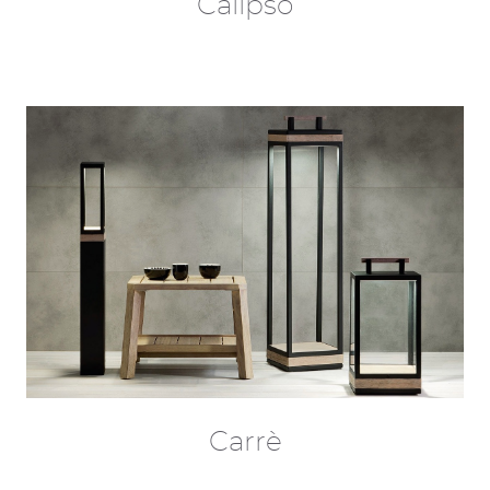
Calipso
Carrè